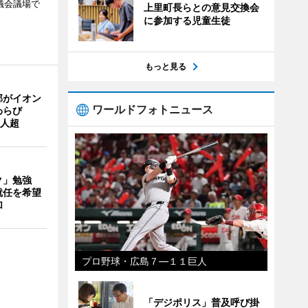
議会議場で
上里町長らとの意見交換会
に参加する児童生徒
もっと見る
部がイオン
ワールドフォトニュース
わらび
0人超
ク」勉強
就任を希望
加
プロ野球・広島７―１１巨人
「デジポリス」普及呼び掛