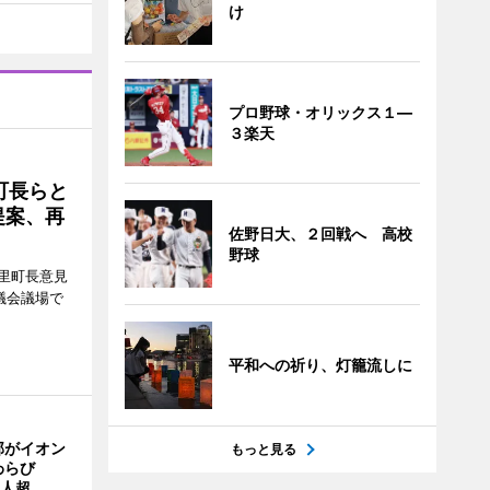
け
プロ野球・オリックス１―
３楽天
町長らと
提案、再
佐野日大、２回戦へ 高校
野球
里町長意見
議会議場で
平和への祈り、灯籠流しに
部がイオン
もっと見る
わらび
0人超