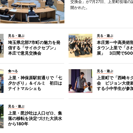
交換会」が7月27日、上里町役場の
開かれた。
見る・遊ぶ
見る・遊ぶ
埼玉県北部7市町の魅力を発
本庄第一中高美術
信する「サイホクセブン」
タウン上里で「さ
本庄で意見交換会
展」 3日間で50
食べる
見る・遊ぶ
上里・神保原駅前通りで「七
上里町で「西崎キ
夕かざり」＆イルミ 初日は
会 ビジョン大使
ナイトマルシェも
する小中学生が参
見る・遊ぶ
上里・毘沙吐は人口ゼロ、集
落の移転を決定づけた大洪水
から180年