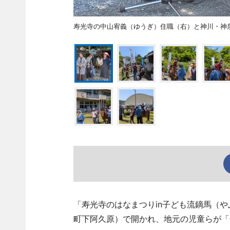
寿光寺の中山宥義（ゆうぎ）住職（右）と神川・神
「寿光寺のはなまつりin子ども流鏑馬（や
町下阿久原）で開かれ、地元の児童らが「