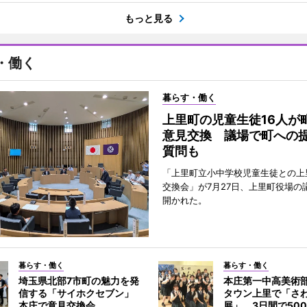
もっと見る
・働く
暮らす・働く
上里町の児童生徒16人が
意見交換 議場で町への
質問も
「上里町立小中学校児童生徒との上
交換会」が7月27日、上里町役場の
開かれた。
暮らす・働く
暮らす・働く
埼玉県北部7市町の魅力を発
本庄第一中高美術
信する「サイホクセブン」
タウン上里で「さ
本庄で意見交換会
展」 3日間で50