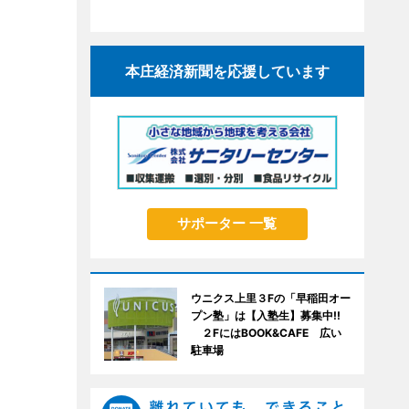
本庄経済新聞を応援しています
サポーター 一覧
ウニクス上里３Fの「早稲田オー
プン塾」は【入塾生】募集中!!
２FにはBOOK&CAFE 広い
駐車場