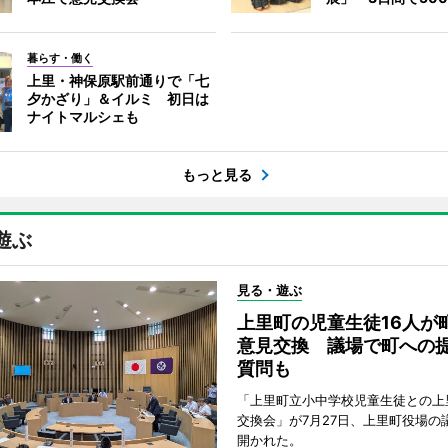
暮らす・働く
上里・神保原駅前通りで「七
夕かざり」＆イルミ 初日は
ナイトマルシェも
もっと見る
遊ぶ
見る・遊ぶ
上里町の児童生徒16人が
意見交換 議場で町への
質問も
「上里町立小中学校児童生徒との上
交換会」が7月27日、上里町役場の
開かれた。