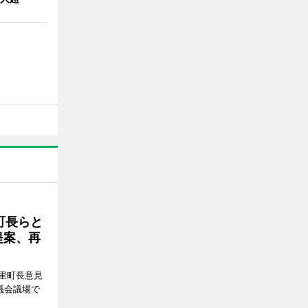
町長らと
提案、再
里町長意見
議会議場で