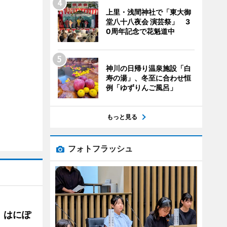
上里・浅間神社で「東大御
堂八十八夜会 演芸祭」 3
0周年記念で花魁道中
神川の日帰り温泉施設「白
寿の湯」、冬至に合わせ恒
例「ゆずりんご風呂」
もっと見る
フォトフラッシュ
 はにぽ