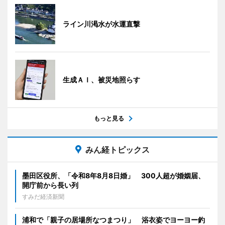
ライン川渇水が水運直撃
生成ＡＩ、被災地照らす
もっと見る
みん経トピックス
墨田区役所、「令和8年8月8日婚」 300人超が婚姻届、
開庁前から長い列
すみだ経済新聞
浦和で「親子の居場所なつまつり」 浴衣姿でヨーヨー釣