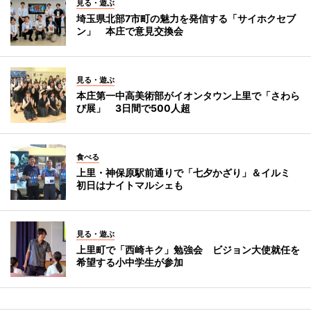
見る・遊ぶ
埼玉県北部7市町の魅力を発信する「サイホクセブ
ン」 本庄で意見交換会
見る・遊ぶ
本庄第一中高美術部がイオンタウン上里で「さわら
び展」 3日間で500人超
食べる
上里・神保原駅前通りで「七夕かざり」＆イルミ
初日はナイトマルシェも
見る・遊ぶ
上里町で「西崎キク」勉強会 ビジョン大使就任を
希望する小中学生が参加