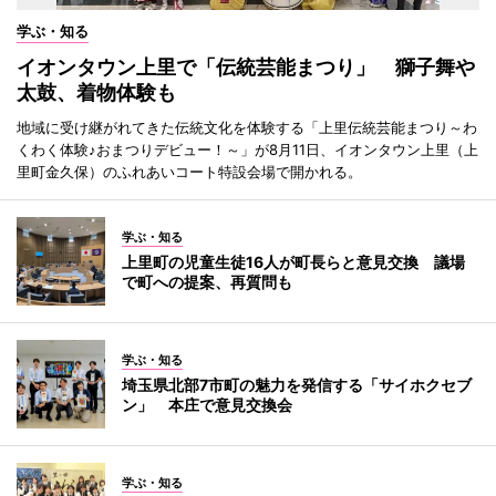
学ぶ・知る
イオンタウン上里で「伝統芸能まつり」 獅子舞や
太鼓、着物体験も
地域に受け継がれてきた伝統文化を体験する「上里伝統芸能まつり～わ
くわく体験♪おまつりデビュー！～」が8月11日、イオンタウン上里（上
里町金久保）のふれあいコート特設会場で開かれる。
学ぶ・知る
上里町の児童生徒16人が町長らと意見交換 議場
で町への提案、再質問も
学ぶ・知る
埼玉県北部7市町の魅力を発信する「サイホクセブ
ン」 本庄で意見交換会
学ぶ・知る