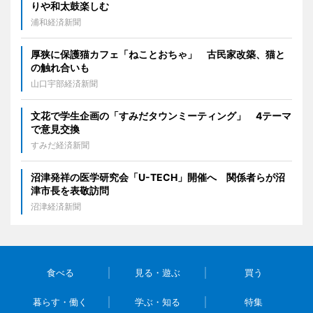
りや和太鼓楽しむ
浦和経済新聞
厚狭に保護猫カフェ「ねことおちゃ」 古民家改築、猫と
の触れ合いも
山口宇部経済新聞
文花で学生企画の「すみだタウンミーティング」 4テーマ
で意見交換
すみだ経済新聞
沼津発祥の医学研究会「U-TECH」開催へ 関係者らが沼
津市長を表敬訪問
沼津経済新聞
食べる
見る・遊ぶ
買う
暮らす・働く
学ぶ・知る
特集