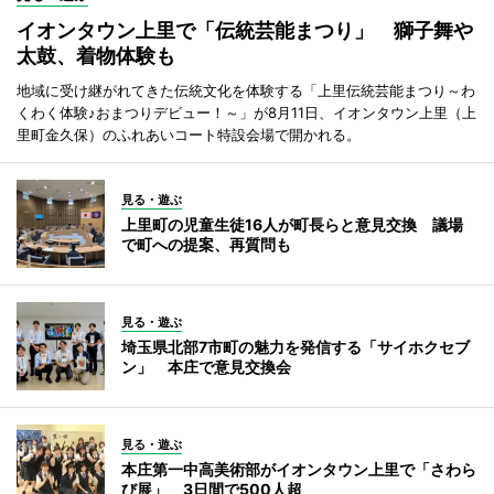
イオンタウン上里で「伝統芸能まつり」 獅子舞や
太鼓、着物体験も
地域に受け継がれてきた伝統文化を体験する「上里伝統芸能まつり～わ
くわく体験♪おまつりデビュー！～」が8月11日、イオンタウン上里（上
里町金久保）のふれあいコート特設会場で開かれる。
見る・遊ぶ
上里町の児童生徒16人が町長らと意見交換 議場
で町への提案、再質問も
見る・遊ぶ
埼玉県北部7市町の魅力を発信する「サイホクセブ
ン」 本庄で意見交換会
見る・遊ぶ
本庄第一中高美術部がイオンタウン上里で「さわら
び展」 3日間で500人超