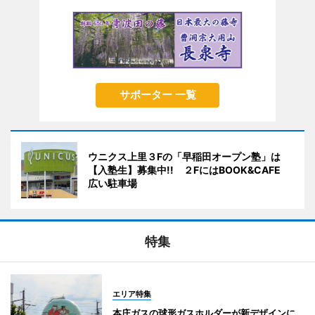
サポーター 一覧
ウニクス上里３Fの「早稲田オープン塾」は
【入塾生】募集中!! ２FにはBOOK&CAFE
広い駐車場
特集
エリア特集
本庄ガスの球形ガスホルダーが新デザインに