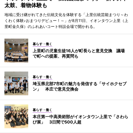
太鼓、着物体験も
地域に受け継がれてきた伝統文化を体験する「上里伝統芸能まつり～わ
くわく体験♪おまつりデビュー！～」が8月11日、イオンタウン上里（上
里町金久保）のふれあいコート特設会場で開かれる。
暮らす・働く
上里町の児童生徒16人が町長らと意見交換 議場
で町への提案、再質問も
暮らす・働く
埼玉県北部7市町の魅力を発信する「サイホクセブ
ン」 本庄で意見交換会
暮らす・働く
本庄第一中高美術部がイオンタウン上里で「さわら
び展」 3日間で500人超