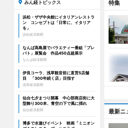
みん経トピックス
特集
浜松・ザザ中央館にイタリアンレストラ
ン コンセプトは「日常に、イタリア
を」
浜松経済新聞
なんば高島屋でバラエティー番組「プレ
バト」展覧会 作品450点超展示
なんば経済新聞
伊良コーラ、浅草観音前に直営5店舗
目 「300年続く店」目指す
浅草経済新聞
仙台七夕まつり開幕 中心部商店街に大
型飾り300本、青空の下で風に揺れ
仙台経済新聞
最新ニ
博多で水遊びイベント 映画「ミニオン