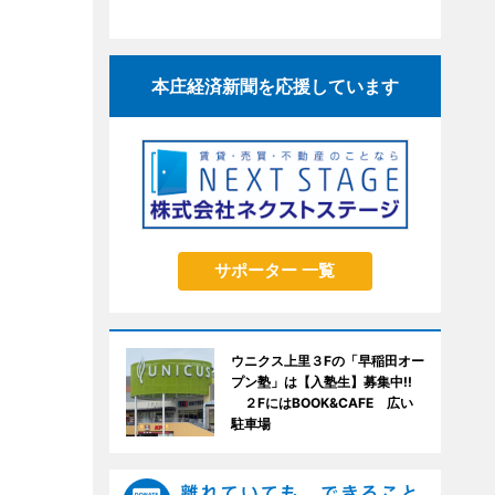
本庄経済新聞を応援しています
サポーター 一覧
ウニクス上里３Fの「早稲田オー
プン塾」は【入塾生】募集中!!
２FにはBOOK&CAFE 広い
駐車場