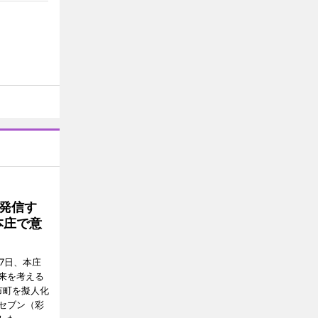
発信す
本庄で意
7日、本庄
来を考える
市町を擬人化
セブン（彩