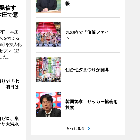
帳
発信す
本庄で意
7日、本庄
丸の内で「倍倍ファイ
ト！」
来を考える
市町を擬人化
セブン（彩
した。
仙台七夕まつりが開幕
通りで「七
ミ 初日は
韓国警察、サッカー協会を
捜索
口ゼロ、集
けた大洪水
もっと見る