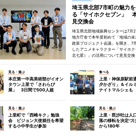
埼玉県北部7市町の魅力を
る「サイホクセブン」 
見交換会
埼玉県北部地域振興センターは7月2
地方庁舎で本年度初めて「地域の未
政策プロジェクト会議」を開き、7
したアニメキャラクター「サイホク
北七星）」の活用について意見交換
見る・遊ぶ
食べる
本庄第一中高美術部がイオン
上里・神保原駅前
タウン上里で「さわらび
夕かざり」＆イル
展」 3日間で500人超
ナイトマルシェも
見る・遊ぶ
見る・遊ぶ
上里町で「西崎キク」勉強
上里・毘沙吐は人
会 ビジョン大使就任を希望
落の移転を決定づ
する小中学生が参加
から180年