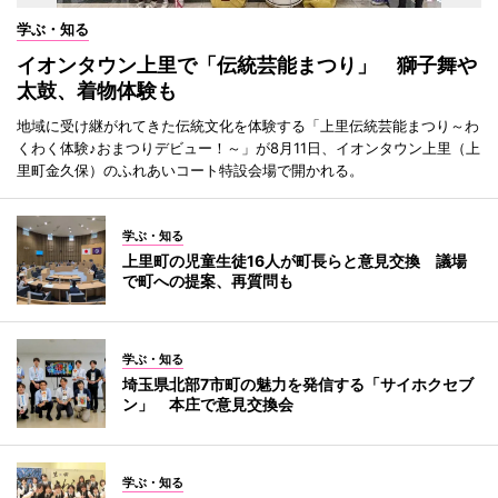
学ぶ・知る
イオンタウン上里で「伝統芸能まつり」 獅子舞や
太鼓、着物体験も
地域に受け継がれてきた伝統文化を体験する「上里伝統芸能まつり～わ
くわく体験♪おまつりデビュー！～」が8月11日、イオンタウン上里（上
里町金久保）のふれあいコート特設会場で開かれる。
学ぶ・知る
上里町の児童生徒16人が町長らと意見交換 議場
で町への提案、再質問も
学ぶ・知る
埼玉県北部7市町の魅力を発信する「サイホクセブ
ン」 本庄で意見交換会
学ぶ・知る