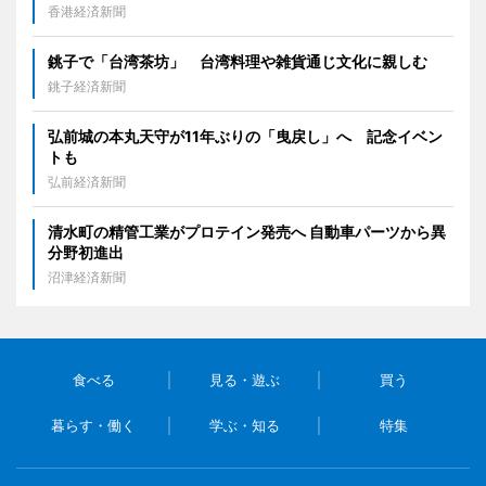
香港経済新聞
銚子で「台湾茶坊」 台湾料理や雑貨通じ文化に親しむ
銚子経済新聞
弘前城の本丸天守が11年ぶりの「曳戻し」へ 記念イベン
トも
弘前経済新聞
清水町の精管工業がプロテイン発売へ 自動車パーツから異
分野初進出
沼津経済新聞
食べる
見る・遊ぶ
買う
暮らす・働く
学ぶ・知る
特集