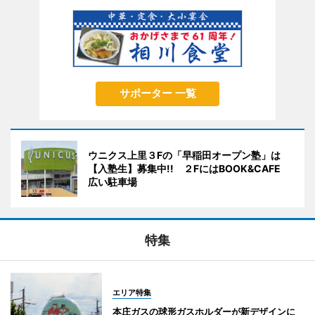
サポーター 一覧
ウニクス上里３Fの「早稲田オープン塾」は
【入塾生】募集中!! ２FにはBOOK&CAFE
広い駐車場
特集
エリア特集
本庄ガスの球形ガスホルダーが新デザインに