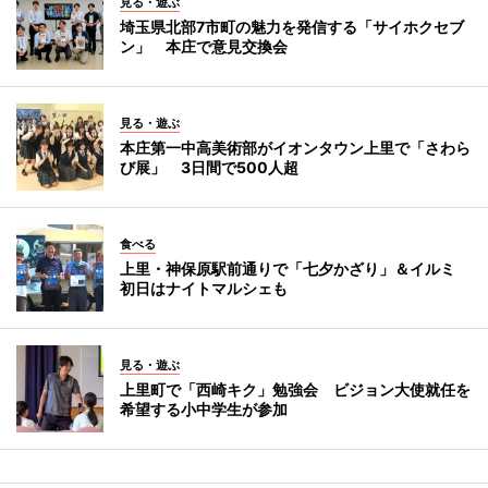
見る・遊ぶ
埼玉県北部7市町の魅力を発信する「サイホクセブ
ン」 本庄で意見交換会
見る・遊ぶ
本庄第一中高美術部がイオンタウン上里で「さわら
び展」 3日間で500人超
食べる
上里・神保原駅前通りで「七夕かざり」＆イルミ
初日はナイトマルシェも
見る・遊ぶ
上里町で「西崎キク」勉強会 ビジョン大使就任を
希望する小中学生が参加