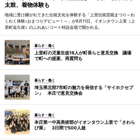
太鼓、着物体験も
地域に受け継がれてきた伝統文化を体験する「上里伝統芸能まつり～わ
くわく体験♪おまつりデビュー！～」が8月11日、イオンタウン上里（上
里町金久保）のふれあいコート特設会場で開かれる。
暮らす・働く
上里町の児童生徒16人が町長らと意見交換 議場
で町への提案、再質問も
暮らす・働く
埼玉県北部7市町の魅力を発信する「サイホクセブ
ン」 本庄で意見交換会
暮らす・働く
本庄第一中高美術部がイオンタウン上里で「さわら
び展」 3日間で500人超