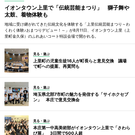
イオンタウン上里で「伝統芸能まつり」 獅子舞や
太鼓、着物体験も
地域に受け継がれてきた伝統文化を体験する「上里伝統芸能まつり～わ
くわく体験♪おまつりデビュー！～」が8月11日、イオンタウン上里（上
里町金久保）のふれあいコート特設会場で開かれる。
見る・遊ぶ
上里町の児童生徒16人が町長らと意見交換 議場
で町への提案、再質問も
見る・遊ぶ
埼玉県北部7市町の魅力を発信する「サイホクセブ
ン」 本庄で意見交換会
見る・遊ぶ
本庄第一中高美術部がイオンタウン上里で「さわら
び展」 3日間で500人超