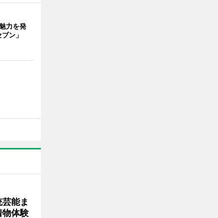
の魅力を発
セブン」
統芸能ま
着物体験