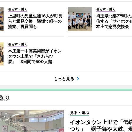
暮らす・働く
暮らす・働く
上里町の児童生徒16人が町長
埼玉県北部7市町
らと意見交換 議場で町への
信する「サイホク
提案、再質問も
本庄で意見交換会
暮らす・働く
本庄第一中高美術部がイオン
タウン上里で「さわらび
展」 3日間で500人超
もっと見る
遊ぶ
見る・遊ぶ
イオンタウン上里で「伝
つり」 獅子舞や太鼓、