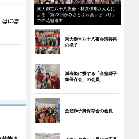
東大御堂八十八夜会・林真伊那さんらに
よる「第23回かみさとふれあいまつり」
 はにぽ
での花魁道中
東大御堂八十八夜会演芸祭
の様子
満寿姫に扮する「金窪獅子
舞保存会」の会員
金窪獅子舞保存会の会員
統芸能ま