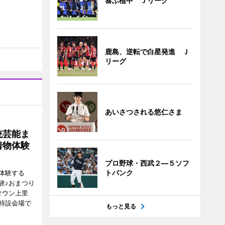
喜ぶ植中 Ｊリーグ
鹿島、逆転で白星発進 Ｊ
リーグ
あいさつされる悠仁さま
統芸能ま
着物体験
プロ野球・西武２―５ソフ
トバンク
体験する
験♪おまつり
タウン上里
特設会場で
もっと見る