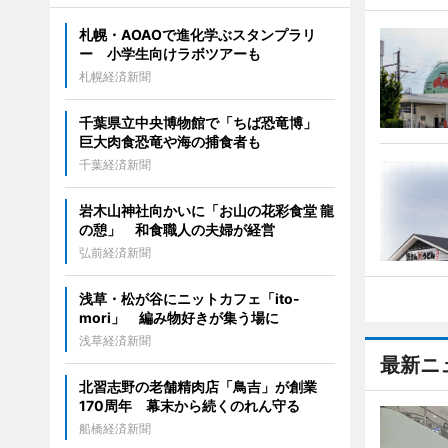
札幌・AOAOで進化学ぶスタンプラリ
ー 小学生向けラボツアーも
札幌経済新聞
千葉県立中央博物館で「ちば恐竜博」
巨大肉食恐竜や海の捕食者も
千葉経済新聞
岩木山神社向かいに「お山の花彩食堂 龍
の憩」 和食職人の夫婦が経営
弘前経済新聞
浅草・松が谷にニットカフェ「ito-
mori」 編み物好きが集う場に
浅草経済新聞
最新ニ
北習志野の老舗精肉店「鳥吉」が創業
170周年 幕末から続くのれん守る
船橋経済新聞