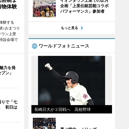
イオンタウン上里での正月
企画「上里伝統芸能コラボ
着物体験
パフォーマンス」参加者
体験する
験♪おまつり
もっと見る
タウン上里
特設会場で
ワールドフォトニュース
の魅力を発
セブン」
通りで「七
ミ 初日は
長崎日大が２回戦へ 高校野球