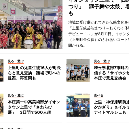
つり」 獅子舞や太鼓、
も
地域に受け継がれてきた伝統文化を
「上里伝統芸能まつり～わくわく体
デビュー！～」が8月11日、イオン
（上里町金久保）のふれあいコート
開かれる。
見る・遊ぶ
見る・遊ぶ
上里町の児童生徒16人が町長
埼玉県北部7市町
らと意見交換 議場で町への
信する「サイホク
提案、再質問も
本庄で意見交換会
見る・遊ぶ
食べる
本庄第一中高美術部がイオン
上里・神保原駅前
タウン上里で「さわらび
夕かざり」＆イル
展」 3日間で500人超
ナイトマルシェも