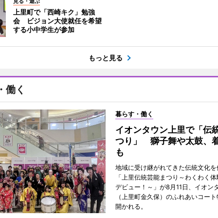
見る・遊ぶ
上里町で「西崎キク」勉強
会 ビジョン大使就任を希望
する小中学生が参加
もっと見る
・働く
暮らす・働く
イオンタウン上里で「伝
つり」 獅子舞や太鼓、
も
地域に受け継がれてきた伝統文化を
「上里伝統芸能まつり～わくわく体
デビュー！～」が8月11日、イオン
（上里町金久保）のふれあいコート
開かれる。