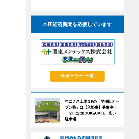
本庄経済新聞を応援しています
サポーター 一覧
ウニクス上里３Fの「早稲田オー
プン塾」は【入塾生】募集中!!
２FにはBOOK&CAFE 広い
駐車場