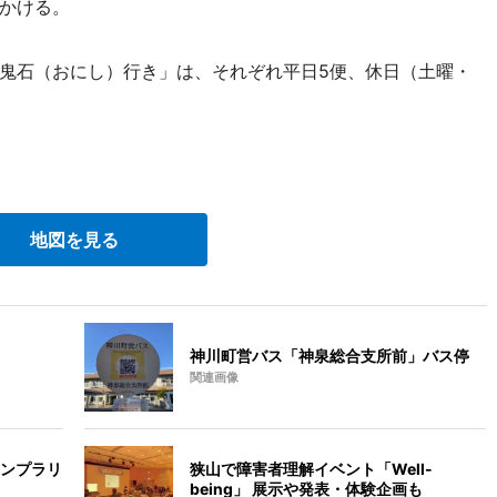
かける。
鬼石（おにし）行き」は、それぞれ平日5便、休日（土曜・
地図を見る
神川町営バス「神泉総合支所前」バス停
関連画像
ンプラリ
狭山で障害者理解イベント「Well-
being」 展示や発表・体験企画も