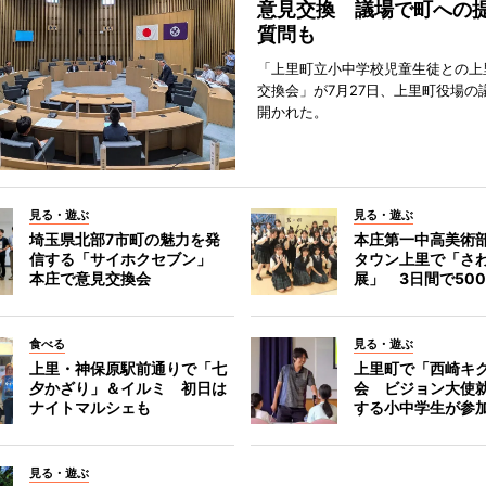
意見交換 議場で町への
質問も
「上里町立小中学校児童生徒との上
交換会」が7月27日、上里町役場の
開かれた。
見る・遊ぶ
見る・遊ぶ
埼玉県北部7市町の魅力を発
本庄第一中高美術
信する「サイホクセブン」
タウン上里で「さ
本庄で意見交換会
展」 3日間で50
食べる
見る・遊ぶ
上里・神保原駅前通りで「七
上里町で「西崎キ
夕かざり」＆イルミ 初日は
会 ビジョン大使
ナイトマルシェも
する小中学生が参
見る・遊ぶ