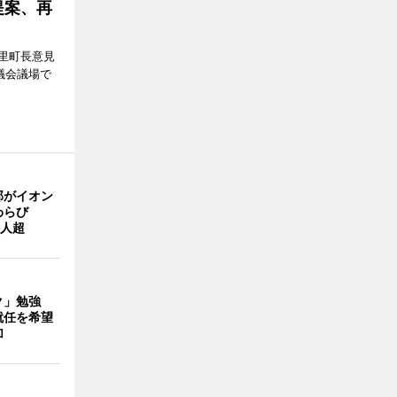
提案、再
里町長意見
議会議場で
部がイオン
わらび
0人超
ク」勉強
就任を希望
加