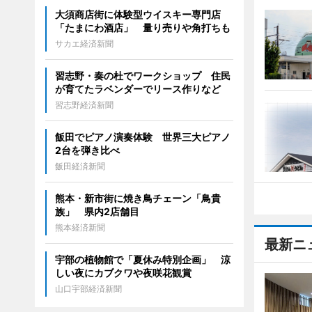
大須商店街に体験型ウイスキー専門店
「たまにわ酒店」 量り売りや角打ちも
サカエ経済新聞
習志野・奏の杜でワークショップ 住民
が育てたラベンダーでリース作りなど
習志野経済新聞
飯田でピアノ演奏体験 世界三大ピアノ
2台を弾き比べ
飯田経済新聞
熊本・新市街に焼き鳥チェーン「鳥貴
族」 県内2店舗目
熊本経済新聞
最新ニ
宇部の植物館で「夏休み特別企画」 涼
しい夜にカブクワや夜咲花観賞
山口宇部経済新聞