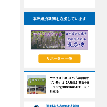
本庄経済新聞を応援しています
サポーター 一覧
ウニクス上里３Fの「早稲田オー
プン塾」は【入塾生】募集中!!
２FにはBOOK&CAFE 広い
駐車場