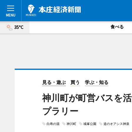
食べる
35°C
見る・遊ぶ
買う
学ぶ・知る
神川町が町営バスを活
プラリー
白寿の湯
神川町
城峯公園
道のオアシス神泉