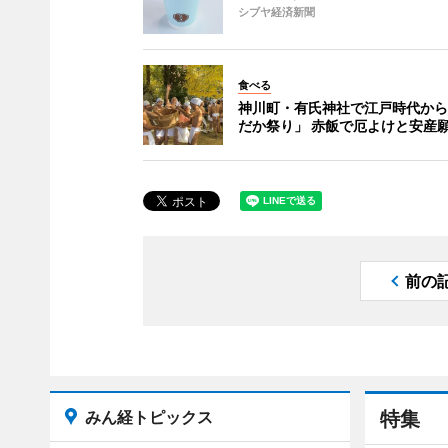
シブヤ経済新聞
食べる
神川町・有氏神社で江戸時代から
だか祭り」 赤飯で厄よけと安産
前の
みん経トピックス
特集