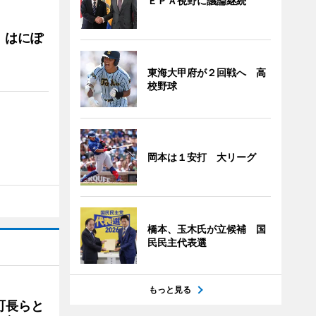
ＥＰＡ視野に議論継続
 はにぽ
東海大甲府が２回戦へ 高
校野球
岡本は１安打 大リーグ
橋本、玉木氏が立候補 国
民民主代表選
もっと見る
町長らと