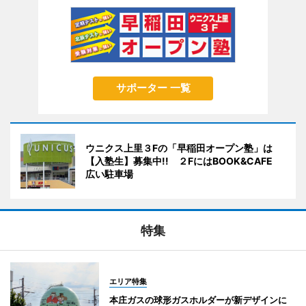
サポーター 一覧
ウニクス上里３Fの「早稲田オープン塾」は
【入塾生】募集中!! ２FにはBOOK&CAFE
広い駐車場
特集
エリア特集
本庄ガスの球形ガスホルダーが新デザインに