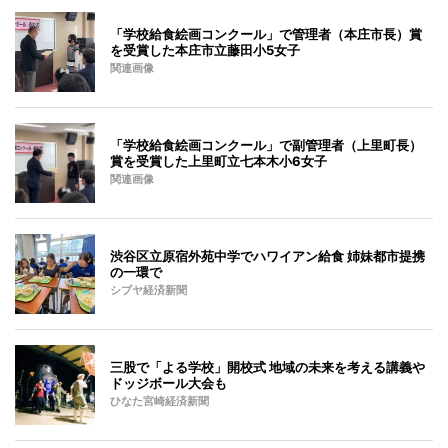
「学校給食絵画コンクール」で管理者（本庄市長）賞
を受賞した本庄市立藤田小5女子
関連画像
「学校給食絵画コンクール」で副管理者（上里町長）
賞を受賞した上里町立七本木小6女子
関連画像
渋谷区立原宿外苑中学でハワイアン給食 姉妹都市提携
の一環で
シブヤ経済新聞
三股で「よる学校」開校式 地域の未来を考える講義や
ドッジボール大会も
ひなた宮崎経済新聞