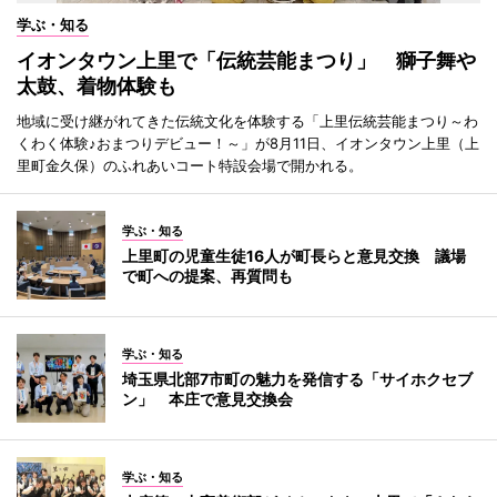
学ぶ・知る
イオンタウン上里で「伝統芸能まつり」 獅子舞や
太鼓、着物体験も
地域に受け継がれてきた伝統文化を体験する「上里伝統芸能まつり～わ
くわく体験♪おまつりデビュー！～」が8月11日、イオンタウン上里（上
里町金久保）のふれあいコート特設会場で開かれる。
学ぶ・知る
上里町の児童生徒16人が町長らと意見交換 議場
で町への提案、再質問も
学ぶ・知る
埼玉県北部7市町の魅力を発信する「サイホクセブ
ン」 本庄で意見交換会
学ぶ・知る