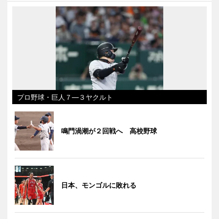
プロ野球・巨人７―３ヤクルト
鳴門渦潮が２回戦へ 高校野球
日本、モンゴルに敗れる