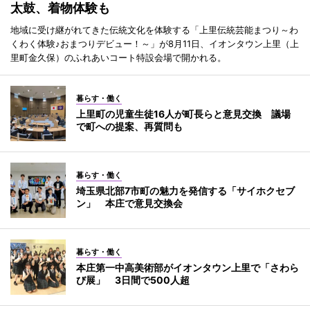
太鼓、着物体験も
地域に受け継がれてきた伝統文化を体験する「上里伝統芸能まつり～わ
くわく体験♪おまつりデビュー！～」が8月11日、イオンタウン上里（上
里町金久保）のふれあいコート特設会場で開かれる。
暮らす・働く
上里町の児童生徒16人が町長らと意見交換 議場
で町への提案、再質問も
暮らす・働く
埼玉県北部7市町の魅力を発信する「サイホクセブ
ン」 本庄で意見交換会
暮らす・働く
本庄第一中高美術部がイオンタウン上里で「さわら
び展」 3日間で500人超