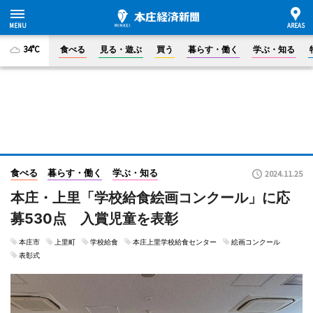
34°C
食べる
見る・遊ぶ
買う
暮らす・働く
学ぶ・知る
食べる
暮らす・働く
学ぶ・知る
2024.11.25
本庄・上里「学校給食絵画コンクール」に応
募530点 入賞児童を表彰
本庄市
上里町
学校給食
本庄上里学校給食センター
絵画コンクール
表彰式