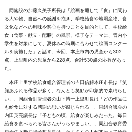
同施設の加藤久美子所長は「絵画を通して『食』に関わ
る人や物、自然への感謝を抱き、学校給食や地場産物、食
文化などへの興味や関心を持つことを目的として、学校給
食（食事・献立・配膳）の風景、様子をテーマに、管内小
学生を対象にして、夏休みの時期に合わせて絵画コンクー
ルを実施した」と話す。今回、本庄市内の児童から302
点、上里町内の児童から228点、合計530点の応募があっ
た。
本庄上里学校給食組合管理者の吉田信解本庄市長は「笑
顔あふれる作品が多く、なんとも笑顔が印象的で素晴らし
い」、同組合副管理者の山下博一上里町長は「どの作品に
も給食に対する感謝の思いが感じられる」、同組合議会の
内田英亮議長は「子どもの頃、給食が楽しみだった。毎日
給食を食べられる皆さんがうらやましい」、同組合教育委
員会の下野戸陽子教育長は「たくさんの人が関わって給食