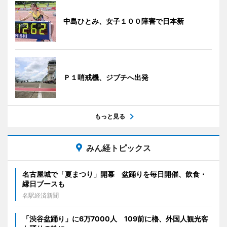
中島ひとみ、女子１００障害で日本新
Ｐ１哨戒機、ジブチへ出発
もっと見る
みん経トピックス
名古屋城で「夏まつり」開幕 盆踊りを毎日開催、飲食・
縁日ブースも
名駅経済新聞
「渋谷盆踊り」に6万7000人 109前に櫓、外国人観光客