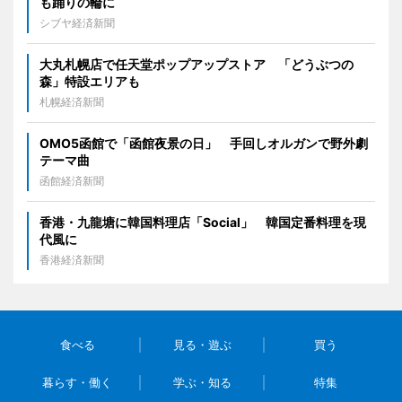
も踊りの輪に
シブヤ経済新聞
大丸札幌店で任天堂ポップアップストア 「どうぶつの
森」特設エリアも
札幌経済新聞
OMO5函館で「函館夜景の日」 手回しオルガンで野外劇
テーマ曲
函館経済新聞
香港・九龍塘に韓国料理店「Social」 韓国定番料理を現
代風に
香港経済新聞
食べる
見る・遊ぶ
買う
暮らす・働く
学ぶ・知る
特集