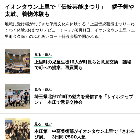
イオンタウン上里で「伝統芸能まつり」 獅子舞や
太鼓、着物体験も
地域に受け継がれてきた伝統文化を体験する「上里伝統芸能まつり～わ
くわく体験♪おまつりデビュー！～」が8月11日、イオンタウン上里（上
里町金久保）のふれあいコート特設会場で開かれる。
見る・遊ぶ
上里町の児童生徒16人が町長らと意見交換 議場
で町への提案、再質問も
見る・遊ぶ
埼玉県北部7市町の魅力を発信する「サイホクセブ
ン」 本庄で意見交換会
見る・遊ぶ
本庄第一中高美術部がイオンタウン上里で「さわら
び展」 3日間で500人超