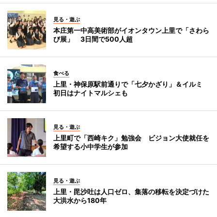
見る・遊ぶ
本庄第一中高美術部がイオンタウン上里で「さわら
び展」 3日間で500人超
食べる
上里・神保原駅前通りで「七夕かざり」＆イルミ
初日はナイトマルシェも
見る・遊ぶ
上里町で「西崎キク」勉強会 ビジョン大使就任を
希望する小中学生が参加
見る・遊ぶ
上里・毘沙吐は人口ゼロ、集落の移転を決定づけた
大洪水から180年