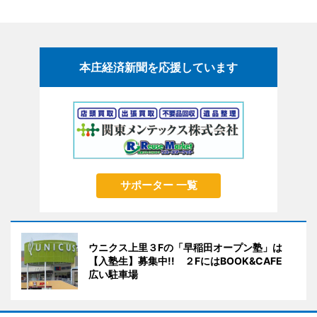
本庄経済新聞を応援しています
サポーター 一覧
ウニクス上里３Fの「早稲田オープン塾」は
【入塾生】募集中!! ２FにはBOOK&CAFE
広い駐車場