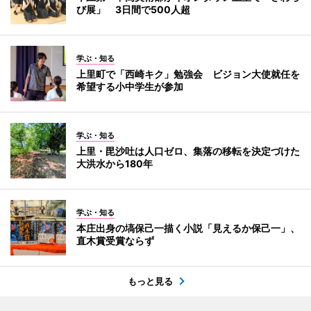
び展」 3日間で500人超
学ぶ・知る
上里町で「西崎キク」勉強会 ビジョン大使就任を
希望する小中学生が参加
学ぶ・知る
上里・毘沙吐は人口ゼロ、集落の移転を決定づけた
大洪水から180年
学ぶ・知る
本庄出身の塙保己一描く小説「見えるか保己一」、
直木賞受賞ならず
もっと見る