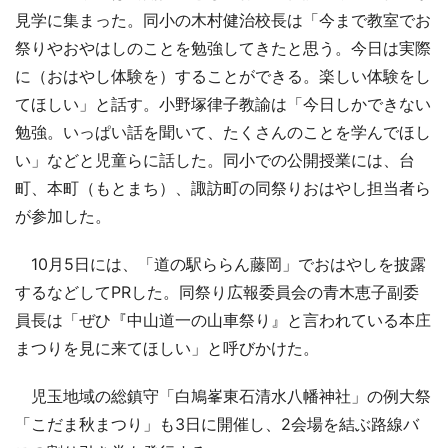
見学に集まった。同小の木村健治校長は「今まで教室でお
祭りやおやはしのことを勉強してきたと思う。今日は実際
に（おはやし体験を）することができる。楽しい体験をし
てほしい」と話す。小野塚律子教諭は「今日しかできない
勉強。いっぱい話を聞いて、たくさんのことを学んでほし
い」などと児童らに話した。同小での公開授業には、台
町、本町（もとまち）、諏訪町の同祭りおはやし担当者ら
が参加した。
10月5日には、「道の駅ららん藤岡」でおはやしを披露
するなどしてPRした。同祭り広報委員会の青木恵子副委
員長は「ぜひ『中山道一の山車祭り』と言われている本庄
まつりを見に来てほしい」と呼びかけた。
児玉地域の総鎮守「白鳩峯東石清水八幡神社」の例大祭
「こだま秋まつり」も3日に開催し、2会場を結ぶ路線バ