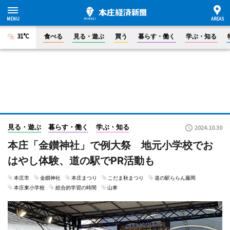
31°C
食べる
見る・遊ぶ
買う
暮らす・働く
学ぶ・知る
見る・遊ぶ
暮らす・働く
学ぶ・知る
2024.10.30
本庄「金鑚神社」で例大祭 地元小学校でお
はやし体験、道の駅でPR活動も
本庄市
金鑚神社
本庄まつり
こだま秋まつり
道の駅ららん藤岡
本庄東小学校
総合的学習の時間
山車