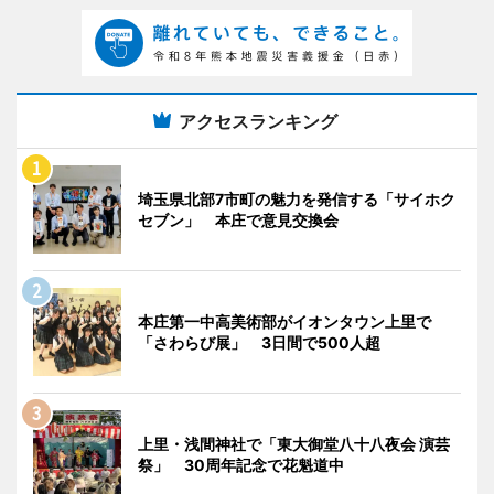
アクセスランキング
埼玉県北部7市町の魅力を発信する「サイホク
セブン」 本庄で意見交換会
本庄第一中高美術部がイオンタウン上里で
「さわらび展」 3日間で500人超
上里・浅間神社で「東大御堂八十八夜会 演芸
祭」 30周年記念で花魁道中