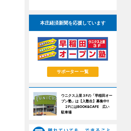
本庄経済新聞を応援しています
サポーター 一覧
ウニクス上里３Fの「早稲田オー
プン塾」は【入塾生】募集中!!
２FにはBOOK&CAFE 広い
駐車場