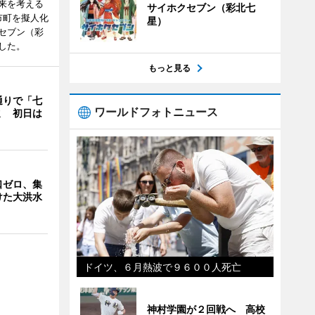
来を考える
サイホクセブン（彩北七
市町を擬人化
星）
セブン（彩
した。
もっと見る
通りで「七
ワールドフォトニュース
ミ 初日は
口ゼロ、集
けた大洪水
ドイツ、６月熱波で９６００人死亡
神村学園が２回戦へ 高校