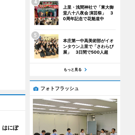
上里・浅間神社で「東大御
堂八十八夜会 演芸祭」 3
0周年記念で花魁道中
本庄第一中高美術部がイオ
ンタウン上里で「さわらび
展」 3日間で500人超
もっと見る
フォトフラッシュ
 はにぽ