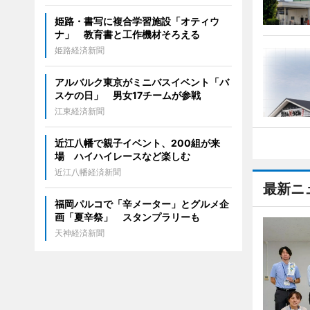
姫路・書写に複合学習施設「オティウ
ナ」 教育書と工作機材そろえる
姫路経済新聞
アルバルク東京がミニバスイベント「バ
スケの日」 男女17チームが参戦
江東経済新聞
近江八幡で親子イベント、200組が来
場 ハイハイレースなど楽しむ
近江八幡経済新聞
最新ニ
福岡パルコで「辛メーター」とグルメ企
画「夏辛祭」 スタンプラリーも
天神経済新聞