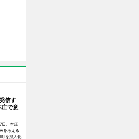
発信す
本庄で意
7日、本庄
来を考える
市町を擬人化