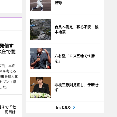
野球
台風へ備え、募る不安 熊
本地震
発信す
本庄で意
八村塁「ロス五輪で１勝
を」
7日、本庄
来を考える
市町を擬人化
セブン（彩
非核三原則見直し、予断せ
した。
ず
通りで「七
もっと見る
ミ 初日は