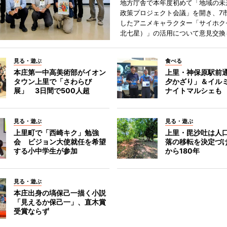
地方庁舎で本年度初めて「地域の未
政策プロジェクト会議」を開き、7
したアニメキャラクター「サイホク
北七星）」の活用について意見交換
見る・遊ぶ
食べる
本庄第一中高美術部がイオン
上里・神保原駅前
タウン上里で「さわらび
夕かざり」＆イル
展」 3日間で500人超
ナイトマルシェも
見る・遊ぶ
見る・遊ぶ
上里町で「西崎キク」勉強
上里・毘沙吐は人
会 ビジョン大使就任を希望
落の移転を決定づ
する小中学生が参加
から180年
見る・遊ぶ
本庄出身の塙保己一描く小説
「見えるか保己一」、直木賞
受賞ならず