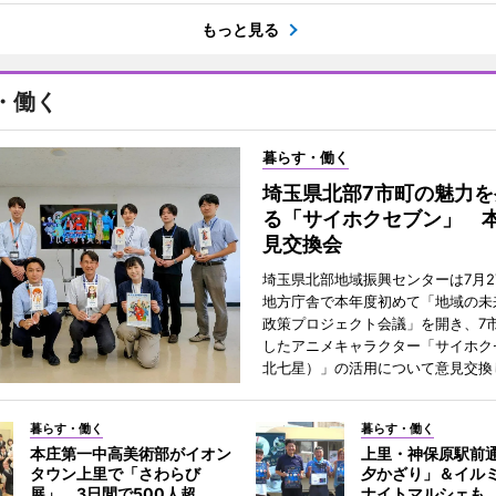
もっと見る
・働く
暮らす・働く
埼玉県北部7市町の魅力を
る「サイホクセブン」 
見交換会
埼玉県北部地域振興センターは7月2
地方庁舎で本年度初めて「地域の未
政策プロジェクト会議」を開き、7
したアニメキャラクター「サイホク
北七星）」の活用について意見交換
暮らす・働く
暮らす・働く
本庄第一中高美術部がイオン
上里・神保原駅前
タウン上里で「さわらび
夕かざり」＆イル
展」 3日間で500人超
ナイトマルシェも