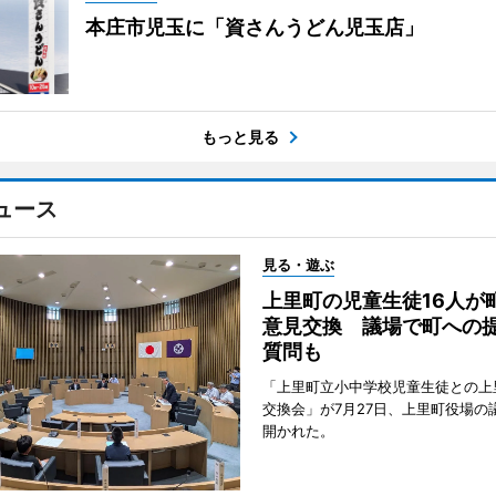
本庄市児玉に「資さんうどん児玉店」
もっと見る
ュース
見る・遊ぶ
上里町の児童生徒16人が
意見交換 議場で町への
質問も
「上里町立小中学校児童生徒との上
交換会」が7月27日、上里町役場の
開かれた。