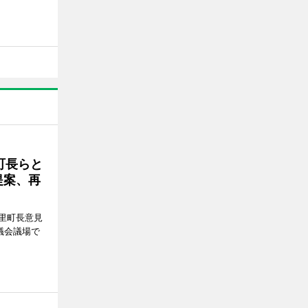
町長らと
提案、再
里町長意見
議会議場で