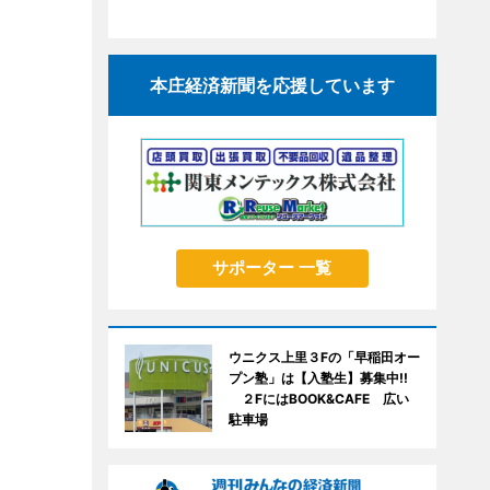
本庄経済新聞を応援しています
サポーター 一覧
ウニクス上里３Fの「早稲田オー
プン塾」は【入塾生】募集中!!
２FにはBOOK&CAFE 広い
駐車場