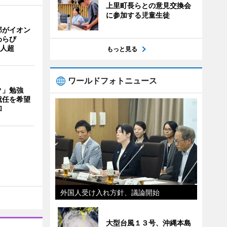
上里町長らとの意見交換会
に参加する児童生徒
部がイオン
わらび
0人超
もっと見る
ワールドフォトニュース
ク」勉強
就任を希望
加
外国人受け入れ方針、議論開始
大型台風１３号、沖縄本島