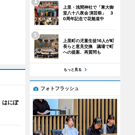
上里・浅間神社で「東大御
堂八十八夜会 演芸祭」 3
0周年記念で花魁道中
上里町の児童生徒16人が町
長らと意見交換 議場で町
への提案、再質問も
もっと見る
フォトフラッシュ
 はにぽ