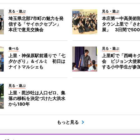
見る・遊ぶ
見る・遊ぶ
埼玉県北部7市町の魅力を発
本庄第一中高美術
信する「サイホクセブン」
タウン上里で「さ
本庄で意見交換会
展」 3日間で50
食べる
見る・遊ぶ
上里・神保原駅前通りで「七
上里町で「西崎キ
夕かざり」＆イルミ 初日は
会 ビジョン大使
ナイトマルシェも
する小中学生が参
見る・遊ぶ
上里・毘沙吐は人口ゼロ、集
落の移転を決定づけた大洪水
から180年
もっと見る