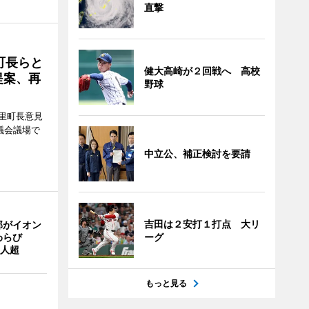
直撃
町長らと
健大高崎が２回戦へ 高校
提案、再
野球
里町長意見
議会議場で
中立公、補正検討を要請
吉田は２安打１打点 大リ
部がイオン
わらび
ーグ
0人超
もっと見る