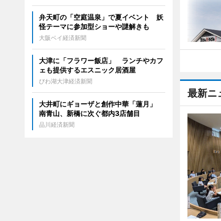
弁天町の「空庭温泉」で夏イベント 妖
怪テーマに参加型ショーや謎解きも
大阪ベイ経済新聞
大津に「フラワー飯店」 ランチやカフ
ェも提供するエスニック居酒屋
びわ湖大津経済新聞
最新ニ
大井町にギョーザと創作中華「蓮月」
南青山、新橋に次ぐ都内3店舗目
品川経済新聞