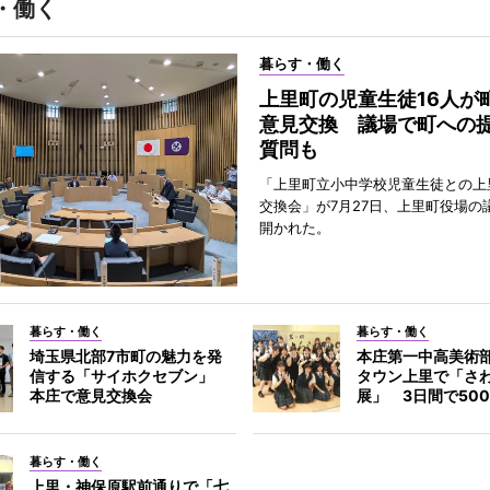
・働く
暮らす・働く
上里町の児童生徒16人が
意見交換 議場で町への
質問も
「上里町立小中学校児童生徒との上
交換会」が7月27日、上里町役場の
開かれた。
暮らす・働く
暮らす・働く
埼玉県北部7市町の魅力を発
本庄第一中高美術
信する「サイホクセブン」
タウン上里で「さ
本庄で意見交換会
展」 3日間で50
暮らす・働く
上里・神保原駅前通りで「七