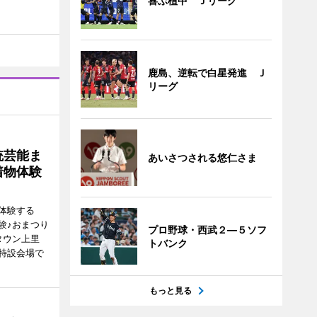
喜ぶ植中 Ｊリーグ
鹿島、逆転で白星発進 Ｊ
リーグ
統芸能ま
あいさつされる悠仁さま
着物体験
体験する
験♪おまつり
プロ野球・西武２―５ソフ
タウン上里
トバンク
特設会場で
もっと見る