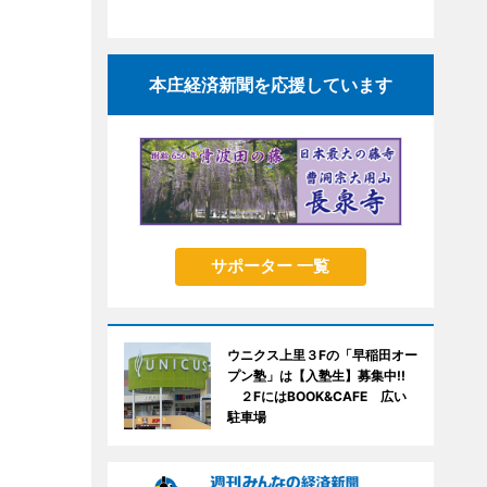
本庄経済新聞を応援しています
サポーター 一覧
ウニクス上里３Fの「早稲田オー
プン塾」は【入塾生】募集中!!
２FにはBOOK&CAFE 広い
駐車場