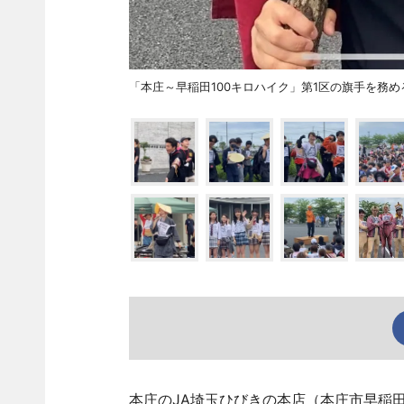
「本庄～早稲田100キロハイク」第1区の旗手を務
本庄のJA埼玉ひびきの本店（本庄市早稲田