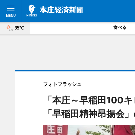
食べる
35°C
フォトフラッシュ
「本庄～早稲田100
「早稲田精神昂揚会」