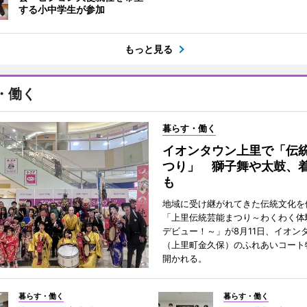
する小中学生が参加
もっと見る
・働く
暮らす・働く
イオンタウン上里で「伝
つり」 獅子舞や太鼓、
も
地域に受け継がれてきた伝統文化を
「上里伝統芸能まつり～わくわく体
デビュー！～」が8月11日、イオン
（上里町金久保）のふれあいコート
開かれる。
暮らす・働く
暮らす・働く