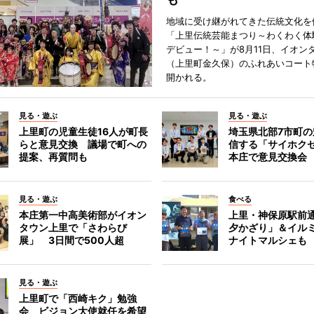
地域に受け継がれてきた伝統文化を
「上里伝統芸能まつり～わくわく体
デビュー！～」が8月11日、イオン
（上里町金久保）のふれあいコート
開かれる。
見る・遊ぶ
見る・遊ぶ
上里町の児童生徒16人が町長
埼玉県北部7市町
らと意見交換 議場で町への
信する「サイホク
提案、再質問も
本庄で意見交換会
見る・遊ぶ
食べる
本庄第一中高美術部がイオン
上里・神保原駅前
タウン上里で「さわらび
夕かざり」＆イル
展」 3日間で500人超
ナイトマルシェも
見る・遊ぶ
上里町で「西崎キク」勉強
会 ビジョン大使就任を希望