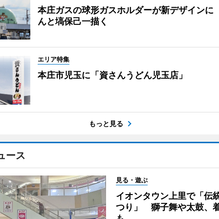
本庄ガスの球形ガスホルダーが新デザインに
んと塙保己一描く
エリア特集
本庄市児玉に「資さんうどん児玉店」
もっと見る
ュース
見る・遊ぶ
イオンタウン上里で「伝
つり」 獅子舞や太鼓、
も