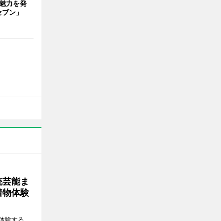
の魅力を発
セブン」
統芸能ま
着物体験
体験する