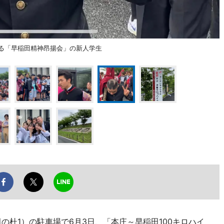
める「早稲田精神昂揚会」の新人学生
の杜1）の駐車場で6月3日、「本庄～早稲田100キロハイ