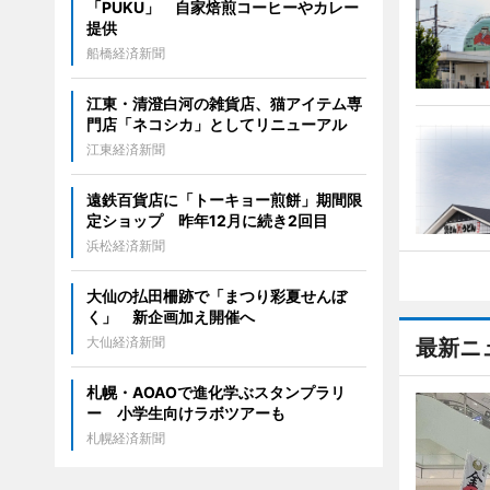
「PUKU」 自家焙煎コーヒーやカレー
提供
船橋経済新聞
江東・清澄白河の雑貨店、猫アイテム専
門店「ネコシカ」としてリニューアル
江東経済新聞
遠鉄百貨店に「トーキョー煎餅」期間限
定ショップ 昨年12月に続き2回目
浜松経済新聞
大仙の払田柵跡で「まつり彩夏せんぼ
く」 新企画加え開催へ
大仙経済新聞
最新ニ
札幌・AOAOで進化学ぶスタンプラリ
ー 小学生向けラボツアーも
札幌経済新聞