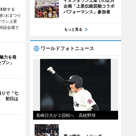
イオンタウン上里での正月
企画「上里伝統芸能コラボ
体験する
パフォーマンス」参加者
験♪おまつり
タウン上里
特設会場で
もっと見る
ワールドフォトニュース
の魅力を発
セブン」
通りで「七
ミ 初日は
長崎日大が２回戦へ 高校野球