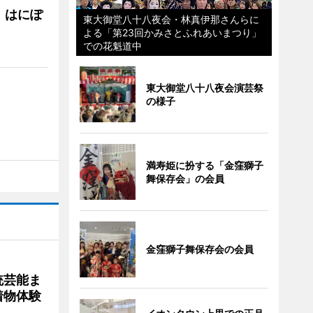
 はにぽ
東大御堂八十八夜会・林真伊那さんらに
よる「第23回かみさとふれあいまつり」
での花魁道中
東大御堂八十八夜会演芸祭
の様子
満寿姫に扮する「金窪獅子
舞保存会」の会員
金窪獅子舞保存会の会員
統芸能ま
着物体験