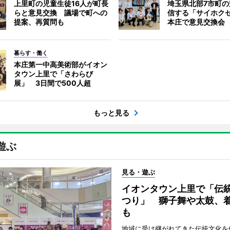
上里町の児童生徒16人が町長
埼玉県北部7市町
らと意見交換 議場で町への
信する「サイホク
提案、再質問も
本庄で意見交換会
暮らす・働く
本庄第一中高美術部がイオン
タウン上里で「さわらび
展」 3日間で500人超
もっと見る
遊ぶ
見る・遊ぶ
イオンタウン上里で「伝
つり」 獅子舞や太鼓、
も
地域に受け継がれてきた伝統文化を