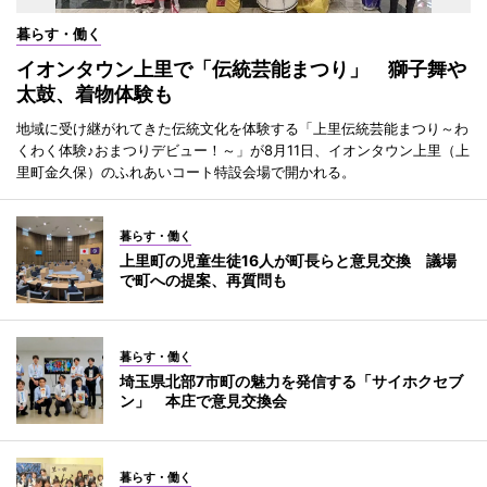
暮らす・働く
イオンタウン上里で「伝統芸能まつり」 獅子舞や
太鼓、着物体験も
地域に受け継がれてきた伝統文化を体験する「上里伝統芸能まつり～わ
くわく体験♪おまつりデビュー！～」が8月11日、イオンタウン上里（上
里町金久保）のふれあいコート特設会場で開かれる。
暮らす・働く
上里町の児童生徒16人が町長らと意見交換 議場
で町への提案、再質問も
暮らす・働く
埼玉県北部7市町の魅力を発信する「サイホクセブ
ン」 本庄で意見交換会
暮らす・働く