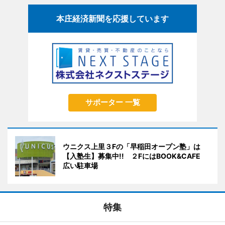
本庄経済新聞を応援しています
サポーター 一覧
ウニクス上里３Fの「早稲田オープン塾」は
【入塾生】募集中!! ２FにはBOOK&CAFE
広い駐車場
特集