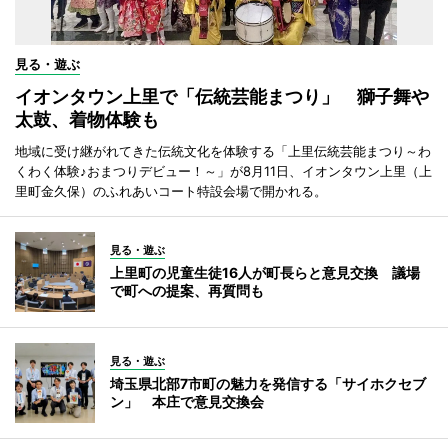
見る・遊ぶ
イオンタウン上里で「伝統芸能まつり」 獅子舞や
太鼓、着物体験も
地域に受け継がれてきた伝統文化を体験する「上里伝統芸能まつり～わ
くわく体験♪おまつりデビュー！～」が8月11日、イオンタウン上里（上
里町金久保）のふれあいコート特設会場で開かれる。
見る・遊ぶ
上里町の児童生徒16人が町長らと意見交換 議場
で町への提案、再質問も
見る・遊ぶ
埼玉県北部7市町の魅力を発信する「サイホクセブ
ン」 本庄で意見交換会