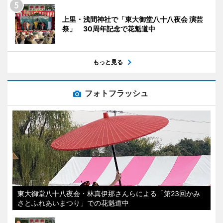
上里・浅間神社で「東大御堂八十八夜会 演芸
祭」 30周年記念で花魁道中
もっと見る
フォトフラッシュ
東大御堂八十八夜会・林真伊那さんらによる「第23回かみ
さとふれあいまつり」での花魁道中