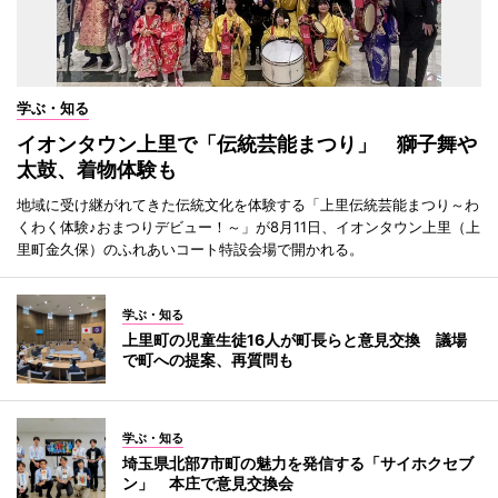
学ぶ・知る
イオンタウン上里で「伝統芸能まつり」 獅子舞や
太鼓、着物体験も
地域に受け継がれてきた伝統文化を体験する「上里伝統芸能まつり～わ
くわく体験♪おまつりデビュー！～」が8月11日、イオンタウン上里（上
里町金久保）のふれあいコート特設会場で開かれる。
学ぶ・知る
上里町の児童生徒16人が町長らと意見交換 議場
で町への提案、再質問も
学ぶ・知る
埼玉県北部7市町の魅力を発信する「サイホクセブ
ン」 本庄で意見交換会