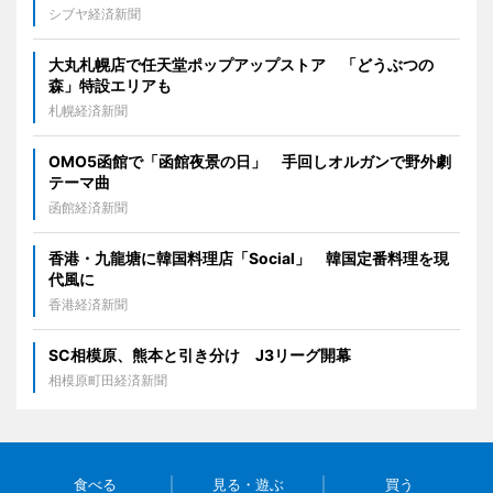
シブヤ経済新聞
大丸札幌店で任天堂ポップアップストア 「どうぶつの
森」特設エリアも
札幌経済新聞
OMO5函館で「函館夜景の日」 手回しオルガンで野外劇
テーマ曲
函館経済新聞
香港・九龍塘に韓国料理店「Social」 韓国定番料理を現
代風に
香港経済新聞
SC相模原、熊本と引き分け J3リーグ開幕
相模原町田経済新聞
食べる
見る・遊ぶ
買う