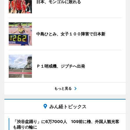
日本、モンゴルに敗れる
中島ひとみ、女子１００障害で日本新
Ｐ１哨戒機、ジブチへ出発
もっと見る
みん経トピックス
「渋谷盆踊り」に6万7000人 109前に櫓、外国人観光客
も踊りの輪に