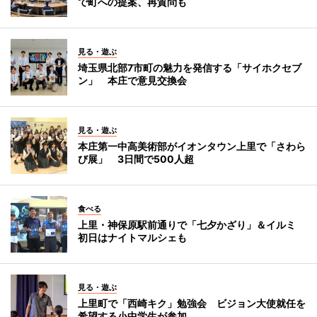
で町への提案、再質問も
見る・遊ぶ
埼玉県北部7市町の魅力を発信する「サイホクセブ
ン」 本庄で意見交換会
見る・遊ぶ
本庄第一中高美術部がイオンタウン上里で「さわら
び展」 3日間で500人超
食べる
上里・神保原駅前通りで「七夕かざり」＆イルミ
初日はナイトマルシェも
見る・遊ぶ
上里町で「西崎キク」勉強会 ビジョン大使就任を
希望する小中学生が参加