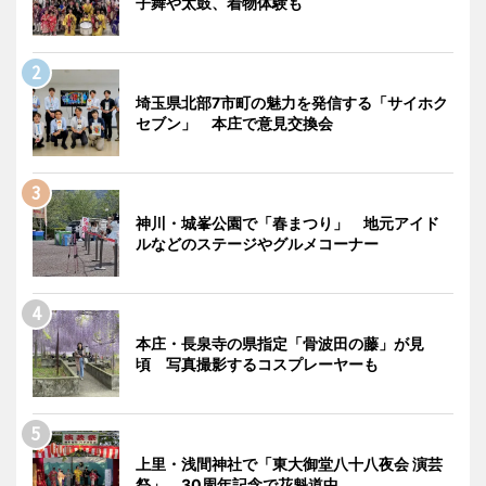
子舞や太鼓、着物体験も
埼玉県北部7市町の魅力を発信する「サイホク
セブン」 本庄で意見交換会
神川・城峯公園で「春まつり」 地元アイド
ルなどのステージやグルメコーナー
本庄・長泉寺の県指定「骨波田の藤」が見
頃 写真撮影するコスプレーヤーも
上里・浅間神社で「東大御堂八十八夜会 演芸
祭」 30周年記念で花魁道中