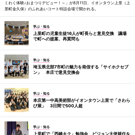
くわく体験♪おまつりデビュー！～」が8月11日、イオンタウン上里（上
里町金久保）のふれあいコート特設会場で開かれる。
学ぶ・知る
上里町の児童生徒16人が町長らと意見交換 議場
で町への提案、再質問も
学ぶ・知る
埼玉県北部7市町の魅力を発信する「サイホクセブ
ン」 本庄で意見交換会
学ぶ・知る
本庄第一中高美術部がイオンタウン上里で「さわら
び展」 3日間で500人超
学ぶ・知る
上里町で「西崎キク」勉強会 ビジョン大使就任を