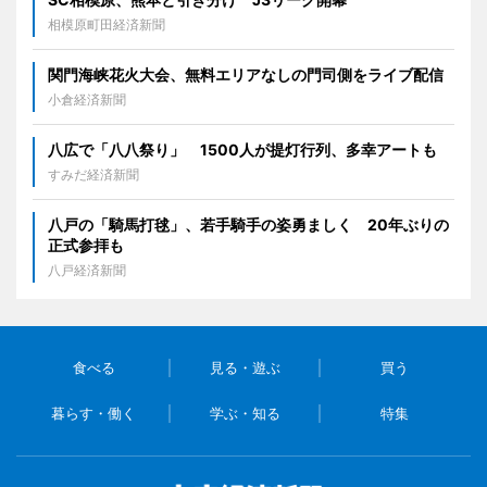
相模原町田経済新聞
関門海峡花火大会、無料エリアなしの門司側をライブ配信
小倉経済新聞
八広で「八八祭り」 1500人が提灯行列、多幸アートも
すみだ経済新聞
八戸の「騎馬打毬」、若手騎手の姿勇ましく 20年ぶりの
正式参拝も
八戸経済新聞
食べる
見る・遊ぶ
買う
暮らす・働く
学ぶ・知る
特集