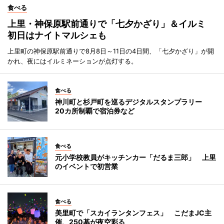
食べる
上里・神保原駅前通りで「七夕かざり」＆イルミ
初日はナイトマルシェも
上里町の神保原駅前通りで8月8日～11日の4日間、「七夕かざり」が開
かれ、夜にはイルミネーションが点灯する。
食べる
神川町と杉戸町を巡るデジタルスタンプラリー
20カ所制覇で宿泊券など
食べる
元小学校教員がキッチンカー「だるま三郎」 上里
のイベントで初営業
食べる
美里町で「スカイランタンフェス」 こだまJC主
催、250基が夜空彩る