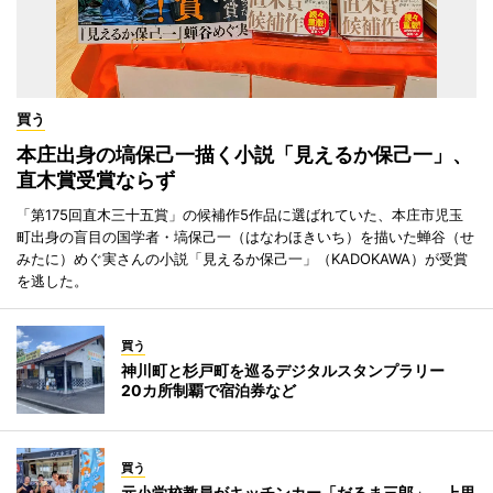
買う
本庄出身の塙保己一描く小説「見えるか保己一」、
直木賞受賞ならず
「第175回直木三十五賞」の候補作5作品に選ばれていた、本庄市児玉
町出身の盲目の国学者・塙保己一（はなわほきいち）を描いた蝉谷（せ
みたに）めぐ実さんの小説「見えるか保己一」（KADOKAWA）が受賞
を逃した。
買う
神川町と杉戸町を巡るデジタルスタンプラリー
20カ所制覇で宿泊券など
買う
元小学校教員がキッチンカー「だるま三郎」 上里