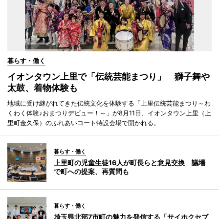
暮らす・働く
イオンタウン上里で「伝統芸能まつり」 獅子舞や
太鼓、着物体験も
地域に受け継がれてきた伝統文化を体験する「上里伝統芸能まつり～わ
くわく体験♪おまつりデビュー！～」が8月11日、イオンタウン上里（上
里町金久保）のふれあいコート特設会場で開かれる。
暮らす・働く
上里町の児童生徒16人が町長らと意見交換 議場
で町への提案、再質問も
暮らす・働く
埼玉県北部7市町の魅力を発信する「サイホクセブ