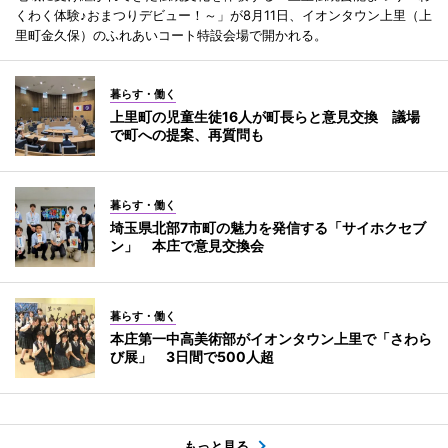
くわく体験♪おまつりデビュー！～」が8月11日、イオンタウン上里（上
里町金久保）のふれあいコート特設会場で開かれる。
暮らす・働く
上里町の児童生徒16人が町長らと意見交換 議場
で町への提案、再質問も
暮らす・働く
埼玉県北部7市町の魅力を発信する「サイホクセブ
ン」 本庄で意見交換会
暮らす・働く
本庄第一中高美術部がイオンタウン上里で「さわら
び展」 3日間で500人超
もっと見る