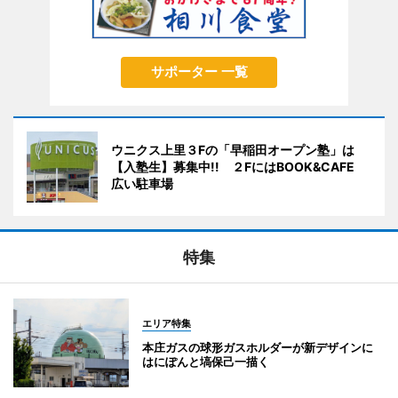
サポーター 一覧
ウニクス上里３Fの「早稲田オープン塾」は
【入塾生】募集中!! ２FにはBOOK&CAFE
広い駐車場
特集
エリア特集
本庄ガスの球形ガスホルダーが新デザインに
はにぽんと塙保己一描く