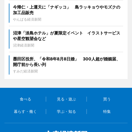
今帰仁・上運天に「ナギッコ」 島ラッキョウやモズクの
加工品販売
やんばる経済新聞
沼津「淡島ホテル」が夏限定イベント イラストサービス
や星空観望会など
沼津経済新聞
墨田区役所、「令和8年8月8日婚」 300人超が婚姻届、
開庁前から長い列
すみだ経済新聞
食べる
見る・遊ぶ
買う
暮らす・働く
学ぶ・知る
特集