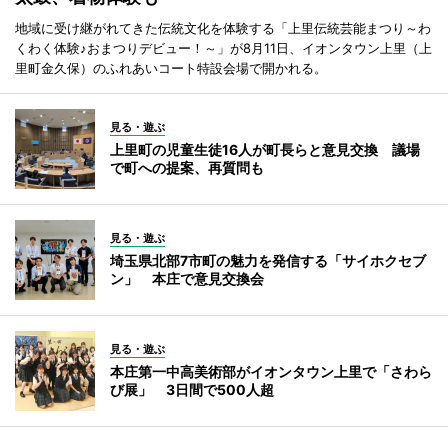
地域に受け継がれてきた伝統文化を体験する「上里伝統芸能まつり～わ
くわく体験♪おまつりデビュー！～」が8月11日、イオンタウン上里（上
里町金久保）のふれあいコート特設会場で開かれる。
見る・遊ぶ
上里町の児童生徒16人が町長らと意見交換 議場
で町への提案、再質問も
見る・遊ぶ
埼玉県北部7市町の魅力を発信する「サイホクセブ
ン」 本庄で意見交換会
見る・遊ぶ
本庄第一中高美術部がイオンタウン上里で「さわら
び展」 3日間で500人超