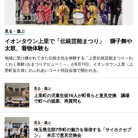
見る・遊ぶ
イオンタウン上里で「伝統芸能まつり」 獅子舞や
太鼓、着物体験も
地域に受け継がれてきた伝統文化を体験する「上里伝統芸能まつり～わ
くわく体験♪おまつりデビュー！～」が8月11日、イオンタウン上里（上
里町金久保）のふれあいコート特設会場で開かれる。
見る・遊ぶ
上里町の児童生徒16人が町長らと意見交換 議場
で町への提案、再質問も
見る・遊ぶ
埼玉県北部7市町の魅力を発信する「サイホクセブ
ン」 本庄で意見交換会