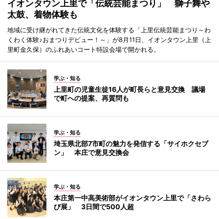
イオンタウン上里で「伝統芸能まつり」 獅子舞や
太鼓、着物体験も
地域に受け継がれてきた伝統文化を体験する「上里伝統芸能まつり～わ
くわく体験♪おまつりデビュー！～」が8月11日、イオンタウン上里（上
里町金久保）のふれあいコート特設会場で開かれる。
学ぶ・知る
上里町の児童生徒16人が町長らと意見交換 議場
で町への提案、再質問も
学ぶ・知る
埼玉県北部7市町の魅力を発信する「サイホクセブ
ン」 本庄で意見交換会
学ぶ・知る
本庄第一中高美術部がイオンタウン上里で「さわら
び展」 3日間で500人超