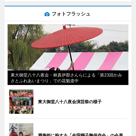
フォトフラッシュ
東大御堂八十八夜会・林真伊那さんらによる「第23回かみ
さとふれあいまつり」での花魁道中
東大御堂八十八夜会演芸祭の様子
満寿姫に扮する「金窪獅子舞保存会」の会員