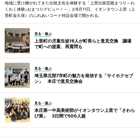
地域に受け継がれてきた伝統文化を体験する「上里伝統芸能まつり～わ
くわく体験♪おまつりデビュー！～」が8月11日、イオンタウン上里（上
里町金久保）のふれあいコート特設会場で開かれる。
見る・遊ぶ
上里町の児童生徒16人が町長らと意見交換 議場
で町への提案、再質問も
見る・遊ぶ
埼玉県北部7市町の魅力を発信する「サイホクセブ
ン」 本庄で意見交換会
見る・遊ぶ
本庄第一中高美術部がイオンタウン上里で「さわら
び展」 3日間で500人超