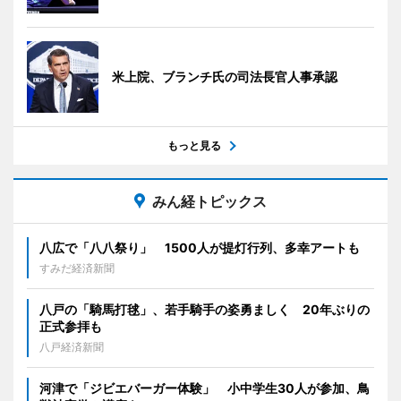
米上院、ブランチ氏の司法長官人事承認
もっと見る
みん経トピックス
八広で「八八祭り」 1500人が提灯行列、多幸アートも
すみだ経済新聞
八戸の「騎馬打毬」、若手騎手の姿勇ましく 20年ぶりの
正式参拝も
八戸経済新聞
河津で「ジビエバーガー体験」 小中学生30人が参加、鳥