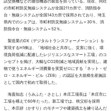
話交換機などの通信機器の製造を担っている。現在、同社
の市町村防災無線システムが全国211カ所で、消防指令
台・無線システムが全国143カ所で採用されており、埼玉
県内でのシェアは、市町村防災無線システム＝30％、消
防指令台・無線システム＝52％。
製造業のDX（デジタルトランスフォーメーション）を
実現するH1棟は、「地域社会と共存し、災害に強く、環
境負荷低減に配慮したレジリエンスなスマート工場」のコ
ンセプトを掲げ、大幅なCO2削減と地域貢献を実現し、建
物で使うエネルギー消費量を実質ゼロにする「ネット・ゼ
ロ・エネルギー・ビル（ZEB）」の認証を大規模生産施設
として国内で初めて取得した。
海蓋知志（うみふた・さとし）本庄工場長は「本庄市に
工場を構えて60年たった。新工場では、秩父杉を採用
し、本庄絣（かすり）のモチーフや建築残土を練り込んだ