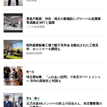
関連画像
東急不動産、渋谷・桜丘の新施設にグローバル起業家
育成拠点 MITと協業
シブヤ経済新聞
昭和産業船橋工場で親子見学会 自動化された工程見
学、ホットケーキ調理も
船橋経済新聞
食べる
埼玉県知事、「ふれあい訪問」で本庄デパートメント
へ 市内の高校生と対談も
見る・遊ぶ
元乃木坂46メンバーの井上小百合さん、本庄警察署の