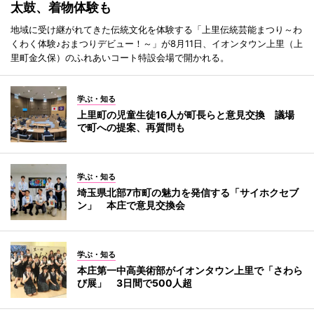
太鼓、着物体験も
地域に受け継がれてきた伝統文化を体験する「上里伝統芸能まつり～わ
くわく体験♪おまつりデビュー！～」が8月11日、イオンタウン上里（上
里町金久保）のふれあいコート特設会場で開かれる。
学ぶ・知る
上里町の児童生徒16人が町長らと意見交換 議場
で町への提案、再質問も
学ぶ・知る
埼玉県北部7市町の魅力を発信する「サイホクセブ
ン」 本庄で意見交換会
学ぶ・知る
本庄第一中高美術部がイオンタウン上里で「さわら
び展」 3日間で500人超