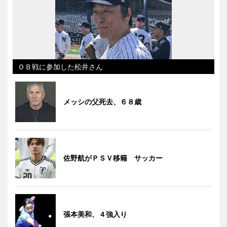
ＯＢ戦に参加した松井さん
メッシの父死去、６８歳
佐野航がＰＳＶ移籍 サッカー
張本美和、４強入り